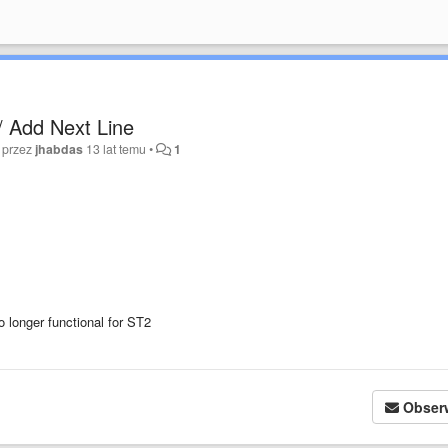
/ Add Next Line
 przez
jhabdas
13 lat temu
•
1
longer functional for ST2
Obser