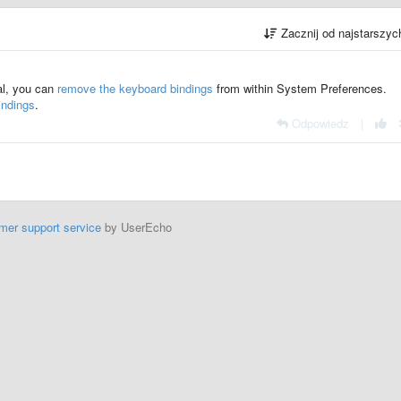
Zacznij od najstarszy
al, you can
remove the keyboard bindings
from within System Preferences.
indings
.
Odpowiedz
|
mer support service
by UserEcho