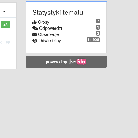
Statystyki tematu
ch
7
Głosy
+3
1
Odpowiedzi
2
Obserwuje
11 908
Odwiedziny