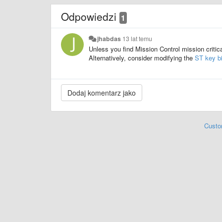
Odpowiedzi
1
jhabdas
13 lat temu
Unless you find Mission Control mission critic
Alternatively, consider modifying the
ST key b
Custo