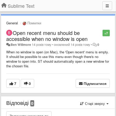
Sublime Text
General
Помилки
Open recent menu should be
+7
accessible when no window is open
Ben Willmore
14 років тому
•
оновлений
14 років тому
•
0
When no window is open (on Mac), the 'Open recent' menu is empty.
It should be possible to use this menu even though there's no
window to open into. ST should automatically open a new window for
the chosen file.
7
0
Підписатися
Відповіді
0
Старі зверху