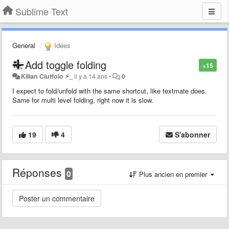
Sublime Text
General
Idées
Add toggle folding
+15
Kilian Ciuffolo ⚡_
il y a 14 ans
•
0
I expect to fold/unfold with the same shortcut, like textmate does.
Same for multi level folding, right now it is slow.
19
4
S'abonner
Réponses
0
Plus ancien en premier