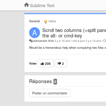
Sublime Text
General
Idées
Scroll two columns (=split pan
the alt- or cmd-key
Alexander Kirk
il y a 14 ans
•
mis à jour
il y a 14 ans
•
Would be a tremendous help when comparing two files or 
Voter
208
2
Réponses
0