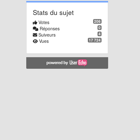
Stats du sujet
206
Votes
0
Réponses
4
Suiveurs
17 724
Vues