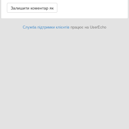
Служба підтримки клієнтів
працює на UserEcho