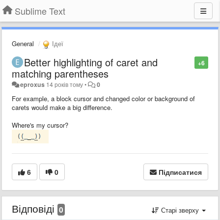
Sublime Text
General
Ідеї
Better highlighting of caret and
+6
matching parentheses
eproxus
14 років тому
•
0
For example, a block cursor and changed color or background of
carets would make a big difference.
Where's my cursor?
6
0
Підписатися
Відповіді
0
Старі зверху