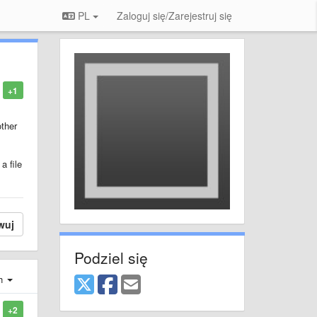
PL
Zaloguj się/Zarejestruj się
+1
other
a file
wuj
Podziel się
ch
+2