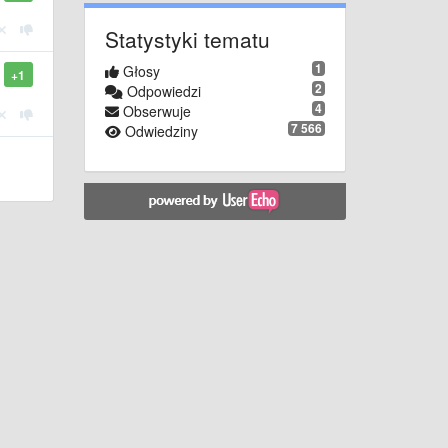
Statystyki tematu
1
Głosy
+1
2
Odpowiedzi
4
Obserwuje
7 566
Odwiedziny