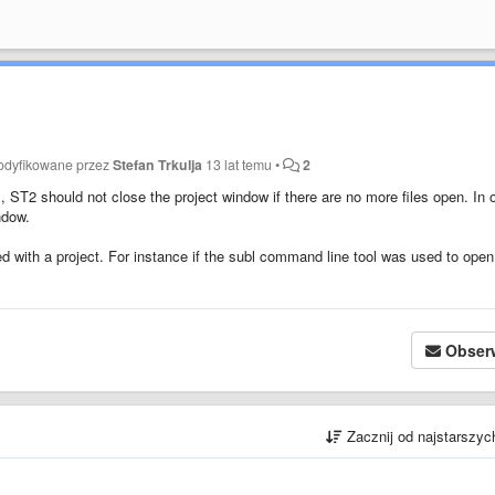
odyfikowane przez
Stefan Trkulja
13 lat temu
•
2
, ST2 should not close the project window if there are no more files open. In 
ndow.
 with a project. For instance if the subl command line tool was used to open 
Obser
Zacznij od najstarszy