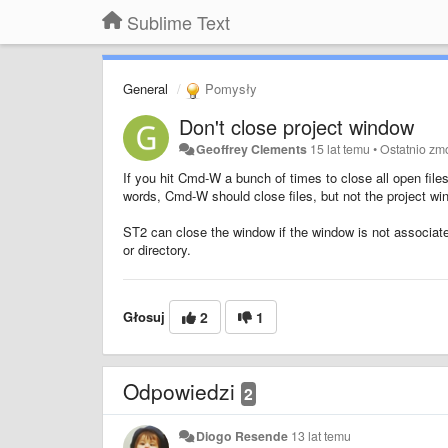
Sublime Text
General
Pomysły
Don't close project window
Geoffrey Clements
15 lat temu
•
Ostatnio zm
If you hit Cmd-W a bunch of times to close all open files
words, Cmd-W should close files, but not the project wi
ST2 can close the window if the window is not associated
or directory.
Głosuj
2
1
Odpowiedzi
2
Diogo Resende
13 lat temu