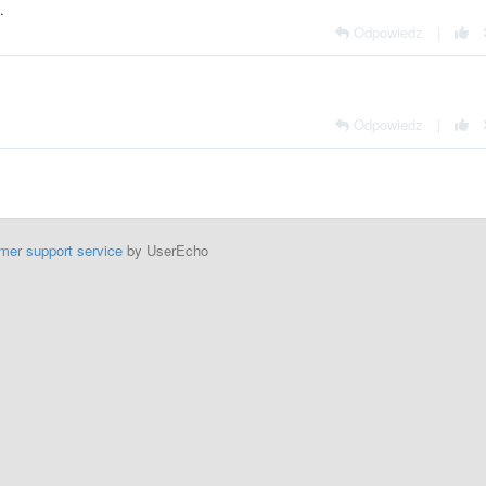
.
Odpowiedz
|
Odpowiedz
|
mer support service
by UserEcho