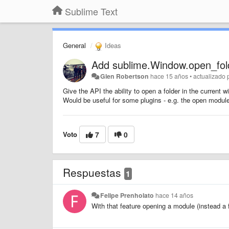
Sublime Text
General
Ideas
Add sublime.Window.open_fol
Glen Robertson
hace 15 años
•
actualizado
Give the API the ability to open a folder in the current 
Would be useful for some plugins - e.g. the open modul
Voto
7
0
Respuestas
1
Felipe Prenholato
hace 14 años
With that feature opening a module (instead a fi