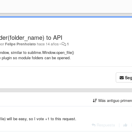
der(folder_name) to API
 por
Felipe Prenholato
hace 14 años
•
1
window, similar to sublime.Window.open_file()
e plugin so module folders can be opened.
Seg
Más antiguo prime
le) will be easy, so I vote +1 to this request.
Respuesta
|