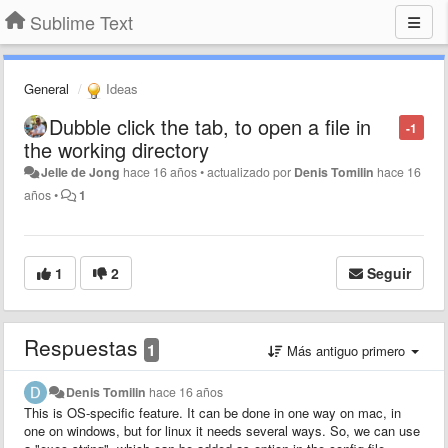
Sublime Text
General
Ideas
Dubble click the tab, to open a file in
-1
the working directory
Jelle de Jong
hace 16 años
•
actualizado por
Denis Tomilin
hace 16
años
•
1
1
2
Seguir
Respuestas
1
Más antiguo primero
Denis Tomilin
hace 16 años
This is OS-specific feature. It can be done in one way on mac, in
one on windows, but for linux it needs several ways. So, we can use