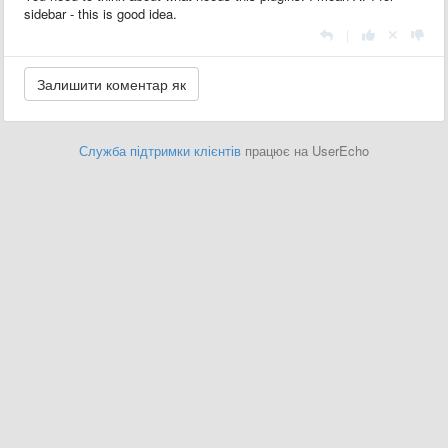
sidebar - this is good idea.
|
Служба підтримки клієнтів
працює на UserEcho