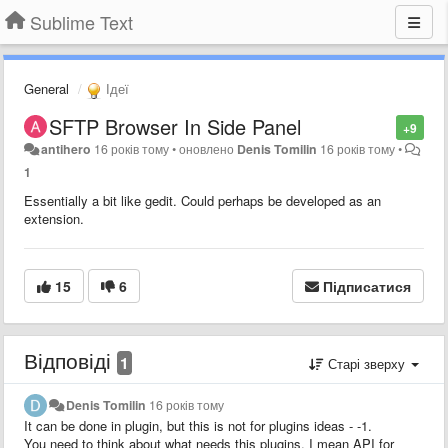
Sublime Text
General
Ідеї
SFTP Browser In Side Panel
+9
antihero
16 років тому
•
оновлено
Denis Tomilin
16 років тому
•
1
Essentially a bit like gedit. Could perhaps be developed as an
extension.
15
6
Підписатися
Відповіді
1
Старі зверху
Denis Tomilin
16 років тому
It can be done in plugin, but this is not for plugins ideas - -1.
You need to think about what needs this plugins. I mean API for