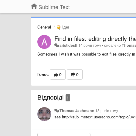
Sublime Text
General
Ідеї
Find in files: editing directly 
aristidesfl
14 років тому
•
оновлено
Thomas
Sometimes I wish it was possible to edit files directly in 
Голос
0
0
Відповіді
1
Thomas Jachmann
13 років тому
see http://sublimetext.userecho.com/topic/8414