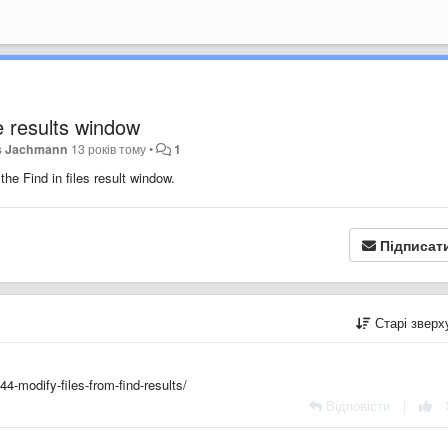
the results window
 Jachmann
13 років тому
•
1
the Find in files result window.
Підписат
Старі звер
4-modify-files-from-find-results/
Відповісти
|