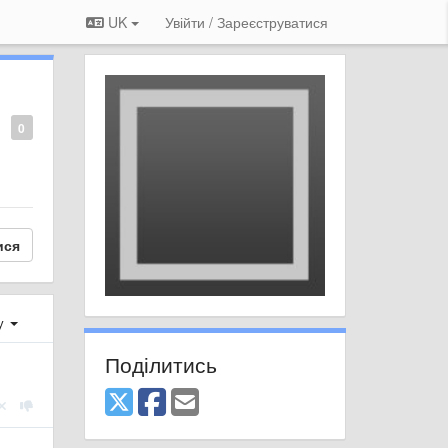
UK
Увійти / Зареєструватися
0
ися
ху
Поділитись