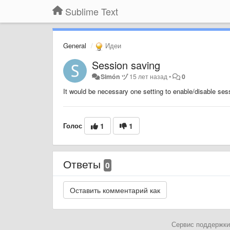
Sublime Text
General
Идеи
Session saving
Simón ヅ
15 лет назад
•
0
It would be necessary one setting to enable/disable ses
Голос
1
1
Ответы
0
Сервис поддержки