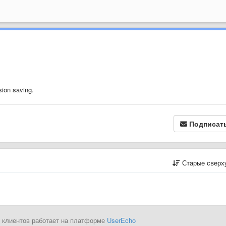
sion saving.
Подписат
Старые сверх
 клиентов работает на платформе
UserEcho