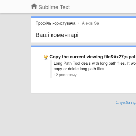
Sublime Text
Профіль користувача
Alexis Sa
Ваші коментарі
Copy the current viewing file&#x27;s pat
Long Path Tool deals with long path files. It wo
copy or delete long path files.
12 років тому
Служба під