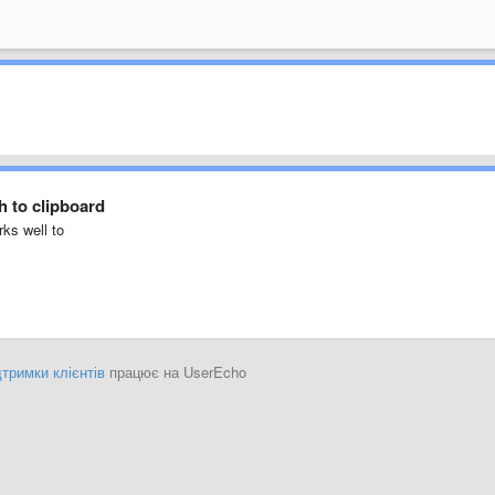
h to clipboard
rks well to
тримки клієнтів
працює на UserEcho