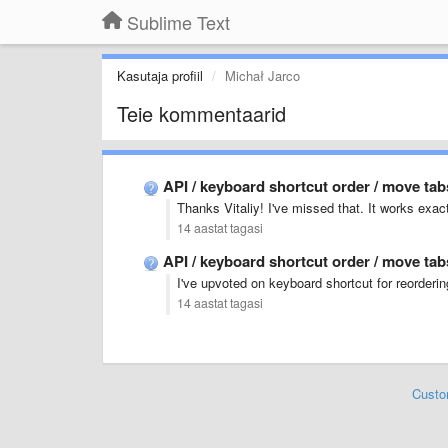
Sublime Text
Kasutaja profiil
Michał Jarco
Teie kommentaarid
API / keyboard shortcut order / move ta
Thanks Vitaliy! I've missed that. It works exac
14 aastat tagasi
API / keyboard shortcut order / move ta
I've upvoted on keyboard shortcut for reorderin
14 aastat tagasi
Custo