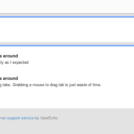
bs around
tly as I expected
bs around
g tabs. Grabbing a mouse to drag tab is just waste of time.
mer support service
by UserEcho