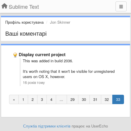
Sublime Text
Профіль користувача
Jon Skinner
Ваші коментарі
Display current project
This was added in build 2036.
It's worth noting that it won't be visible for unregistered
users on OS X, however.
16 років тому
«
1
2
3
4
...
29
30
31
32
33
Служба підтримки клієнтів
працює на UserEcho