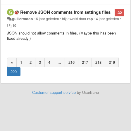
Remove JSON comments from settings files
-32
guillermooo
16 jaar geleden
•
bijgewerkt door
rsp
14 jaar geleden
•
10
JSON should not allow comments in files. (Maybe this has been
fixed already.)
«
1
2
3
4
...
216
217
218
219
220
Customer support service
by UserEcho