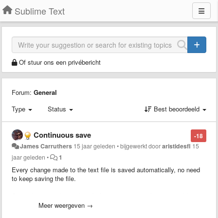
Sublime Text
Of stuur ons een privébericht
Forum:
General
Type
Status
Best beoordeeld
Continuous save
-18
James Carruthers
15 jaar geleden
•
bijgewerkt door
aristidesfl
15
jaar geleden
•
1
Every change made to the text file is saved automatically, no need
to keep saving the file.
Saves having to hit apple+s before going to your browser and hitting
refresh — for instance.
Meer weergeven →