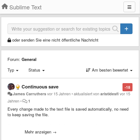
Sublime Text
oder senden Sie eine nicht öffentliche Nachricht
Forum:
General
Typ
Status
Am besten bewertet
Continuous save
-18
James Carruthers
vor 15 Jahren
•
aktualisiert von
aristidesfl
vor 15
Jahren
•
1
Every change made to the text file is saved automatically, no need
to keep saving the file.
Saves having to hit apple+s before going to your browser and hitting
refresh — for instance.
Mehr anzeigen →