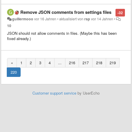
Remove JSON comments from settings files
-32
guillermooo
vor 16 Jahren
•
aktualisiert von
rsp
vor 14 Jahren
•
10
JSON should not allow comments in files. (Maybe this has been
fixed already.)
«
1
2
3
4
...
216
217
218
219
220
Customer support service
by UserEcho